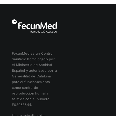
FecunMed es un Centro
Sanitario homologado por
el Ministerio de Sanidad
Español y autorizado por la
Generalitat de Cataluña
para el funcionamiento
como centro de
reproducción humana
asistida con el número
E08053644.
Última actualización: