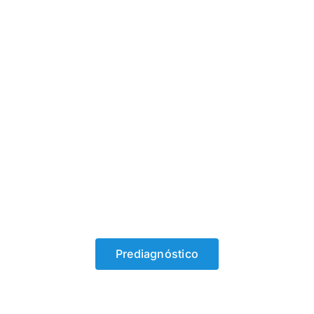
¿Cuál es el mejor
tratamiento para mi?
Si todavía no sabes qué tratamiento se adapta más a ti,
te animamos a hacer nuestro prediagnóstico online.
Prediagnóstico